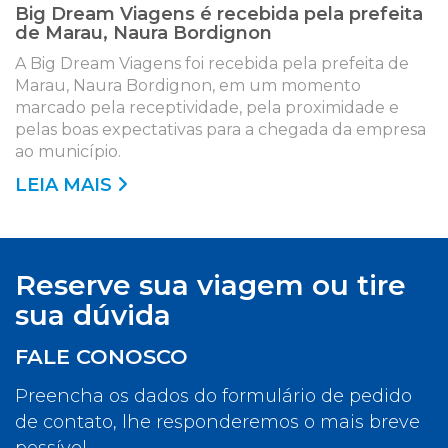
Big Dream Viagens é recebida pela prefeita
de Marau, Naura Bordignon
A Big Dream Viagens foi recebida pela prefeita de
Marau, Naura Bordignon, em um momento
marcado pela receptividade, pela proximidade e
pelas boas expectativas para a chegada da empresa
ao município.
LEIA MAIS
Reserve sua viagem ou tire
sua dúvida
FALE CONOSCO
Preencha os dados do formulário de pedido
de contato, lhe responderemos o mais breve