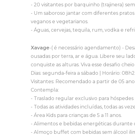
- 20 visitantes por barquinho (trajinera)
- Um saboroso jantar com diferentes pratos 
veganos e vegetarianos.
- Águas, cervejas, tequila, rum, vodka e refr
Xavage
-( é necessário agendamento) - Des
ousadas por terra, ar e água. Libere seu l
conquiste as alturas. Viva esse desafio cheio
Dias: segunda-feira a sábado | Horário: 08h
Visitantes: Recomendado a partir de 05 anos
Contempla:
- Traslado regular exclusivo para hóspedes
- Todas as atividades incluídas, todas as vez
- Área Kids para crianças de 5 a 11 anos.
- Alimentos e bebidas energéticas durante o d
- Almoço buffet com bebidas sem álcool ilim