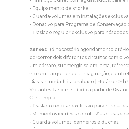
- 1 almoço buffet com águas, sucos, café e 1
- Equipamento de snorkel
- Guarda-volumes em instalações exclusivas
- Donativo para Programa de Conservação 
- Traslado regular exclusivo para hóspedes
Xenxes
- (é necessário agendamento prévio
percorrer dois diferentes circuitos com di
um pássaro, submergir-se em lama, refresc
em um parque onde a imaginação, o entrete
Dias: segunda-feira a sábado | Horário: 08h
Visitantes: Recomendado a partir de 05 anos
Contempla:
- Traslado regular exclusivo para hóspedes
- Momentos incríveis com ilusões óticas e ce
- Guarda-volumes, banheiros e duchas.