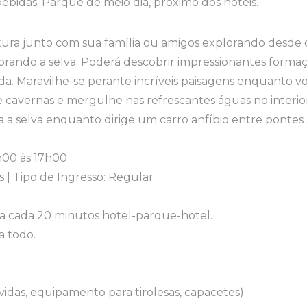
ebidas. Parque de meio dia, próximo dos hotéis.
ntura junto com sua família ou amigos explorando desde 
plorando a selva. Poderá descobrir impressionantes for
a. Maravilhe-se perante incríveis paisagens enquanto voa
e cavernas e mergulhe nas refrescantes águas no interio
a a selva enquanto dirige um carro anfíbio entre ponte
9h00 às 17h00
 | Tipo de Ingresso: Regular
 a cada 20 minutos hotel-parque-hotel.
a todo.
idas, equipamento para tirolesas, capacetes)