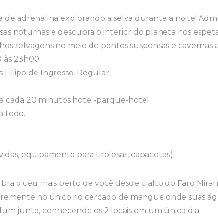
 de adrenalina explorando a selva durante a noite! Admir
lesas noturnas e descubra o interior do planeta nos espet
nhos selvagens no meio de pontes suspensas e cavernas 
30 às 23h00
 | Tipo de Ingresso: Regular
 a cada 20 minutos hotel-parque-hotel.
a todo.
idas, equipamento para tirolesas, capacetes)
bra o céu mais perto de você desde o alto do Faro Mira
livremente no único rio cercado de mangue onde suas ág
um junto, conhecendo os 2 locais em um único dia.