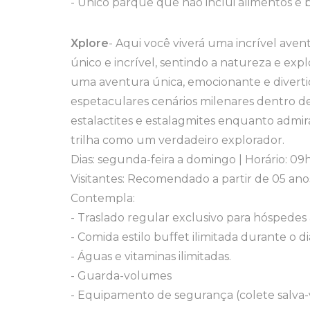
- Único parque que não inclui alimentos e b
Xplore
- Aqui você viverá uma incrível ave
único e incrível, sentindo a natureza e ex
uma aventura única, emocionante e divertid
espetaculares cenários milenares dentro d
estalactites e estalagmites enquanto admir
trilha como um verdadeiro explorador.
Dias: segunda-feira a domingo | Horário: 0
Visitantes: Recomendado a partir de 05 anos
Contempla:
- Traslado regular exclusivo para hóspedes
- Comida estilo buffet ilimitada durante o di
- Águas e vitaminas ilimitadas.
- Guarda-volumes
- Equipamento de segurança (colete salva-v