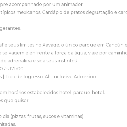
 sempre acompanhado por um animador.
típicos mexicanos. Cardápio de pratos degustação e cardá
igerantes.
afie seus limites no Xavage, o único parque em Cancún e
ado selvagem e enfrente a força da água, viaje por camin
 de adrenalina e siga seus instintos!
20 às 17h00
 | Tipo de Ingresso: All-Inclusive Admission
 em horários estabelecidos hotel-parque-hotel.
es que quiser.
ia (pizzas, frutas, sucos e vitaminas).
itadas.