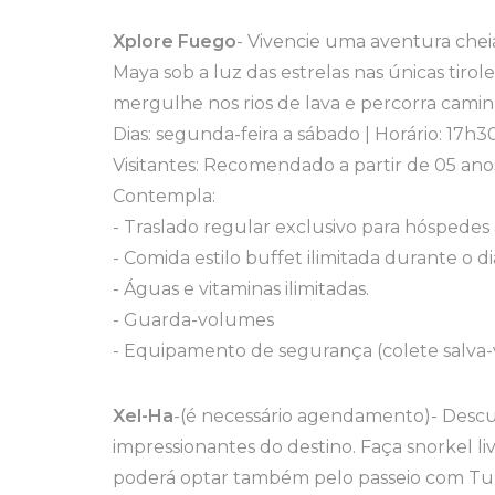
Xplore Fuego
- Vivencie uma aventura cheia
Maya sob a luz das estrelas nas únicas tiro
mergulhe nos rios de lava e percorra cami
Dias: segunda-feira a sábado | Horário: 17h
Visitantes: Recomendado a partir de 05 anos
Contempla:
- Traslado regular exclusivo para hóspedes
- Comida estilo buffet ilimitada durante o di
- Águas e vitaminas ilimitadas.
- Guarda-volumes
- Equipamento de segurança (colete salva-v
Xel-Ha
-(é necessário agendamento)- Descu
impressionantes do destino. Faça snorkel 
poderá optar também pelo passeio com Tul