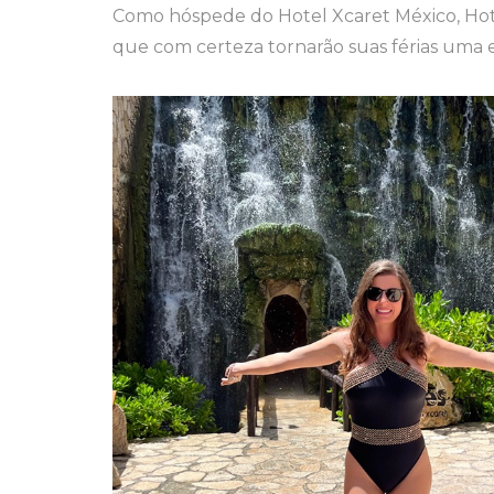
Como hóspede do Hotel Xcaret México, Hotel 
que com certeza tornarão suas férias uma 